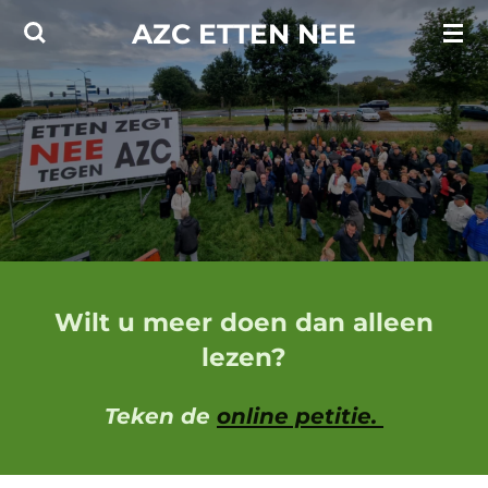
Ga
AZC ETTEN NEE
direct
naar
de
hoofdinhoud
Wilt u meer doen dan alleen
lezen?
Teken de
online petitie.